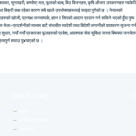
्लावर, सुनाखरी, कम्पोष्ट मल, फूलको बल्ब, बिउ बिजनहरु, कृषि औजार उपकरणहरु प्याके
 तथा बिक्री कक्ष रहेका कारण सबै खाले उपभोक्ताहरुलाई फाइदा पुगेको छ । नेपालको
रहरुको खोजी, प्रत्यक्ष जनसम्पर्क, ज्ञान र सिपको आदान प्रदान गर्न सकिने भएको हुँदा पुष्प
र मेला÷प्रदर्शनीको माध्यम बाटै संभावीत स्वदेशी तथा बिदेशी लगानीको वातावरण सृजना गर्न, 
मा सुधार, नयाँ नयाँ प्रकारका फूलहरुको प्रबेश, आवश्यक सेवा सुबिधा जस्ता बिषयमा जनचेत
हत्वपुर्ण सघाउ पु¥याएको छ ।
QUICK LINKS
C
गृहपृष्ठ
नीति तथा नियमहरु
प्रकाशन