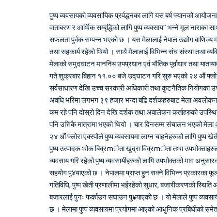
पुष्प व्यवसायको व्यवसायिक प्रर्वद्धनका लागि यस बर्ष फ्यानको आयो
वाताबरण र आर्थिक सम्बृद्धिको लागि पुष्प व्यवसाय” भन्ने मूल नाराका
सफलता पुर्वक सम्पन्न भएको छ । यस मेलालाई नेपाल उद्योग बाणिज्य मह
तथा सहकार्य रहेको थियो । साथै मेलालाई बिभिन्न संघ संस्था तथा व्य
मेलाको समुदघाटन माननिय उपप्रधान एवं भौतिक पूर्वाधार तथा यातायात
गते शुक्रबार बिहान ११.०० बजे उद्घाटन गरि सुरु भएको २४ औं फ्लोरा
सर्वसाधारण देखि उच्च सरकारी अधिकारी तथा कुटनैतिक नियोगका उच्
अवधि भरिमा लगभग ३९ हजार भन्दा बढि दर्शकहरुबाट मेला अवलोकन 
कम रहे पनि दोस्रो दिन देखि दर्शक तथा अवालेकन कर्ताहरुको उपस्थित
पनि उत्तिकै मात्रामा भएको थियो । चार दिनसम्म संचालन भएको मेला 
२४ औं फ्लोरा एक्स्पोले पुष्प व्यवसायमा लाग्न चाहनेहरुको लागि पुष्
पुष्प उत्पादक थोक बिव्रmेता खुद्रा विव्रmेता तथा उपभोक्ताह
व्यवसाय गरि रहेको पुष्प व्यवसायीहरुको लागि उपभोक्तको माग अनुस
सहयोग पु¥याएको छ । नेपालमा प्राप्त हुन सक्ने विभिन्न प्रकारका 
गतिविधि, पुष्प खेती प्रणालीमा भईरहेको सुधार, बजारीकरणको स्थिति
बजारलाई पुनः फर्काउन सघाउन पु¥याएको छ । यो मेलाले पुष्प व्यवसा
छ । मेलामा पुष्प व्यवसायमा प्रयोगमा आएको आधुनिक प्रबिधीको समेत प