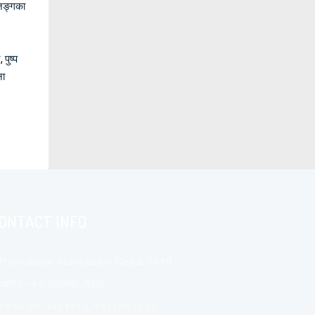
जिङ्गका
पुष्प
ना
ONTACT INFO
Floriculture Association Nepal (FAN)
ज्वागल –११, ललितपुर, नेपाल
+९७७-०१-५२६९०८९, ९७६८७७३८०२