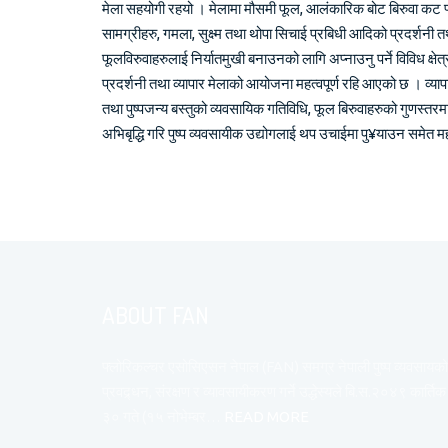
मेला सहयोगी रहयो । मेलामा मौसमी फूल, आलंकारिक बोट बिरुवा कट फ
सामग्रीहरु, गमला, सुक्ष्म तथा थोपा सिचाई प्रबिधी आदिको प्रदर्शनी
फूलविरुवाहरुलाई निर्यातमुखी बनाउनको लागि अप्नाउनु पर्ने विविध क्षेत्
प्रदर्शनी तथा व्यापार मेलाको आयोजना महत्वपूर्ण रहि आएको छ । व्यापा
तथा पुष्पजन्य बस्तुको व्यवसायिक गतिविधि, फूल बिरुवाहरुको गुणस्तर
अभिबृद्धि गरि पुष्प व्यवसायीक उद्योगलाई थप उचाईमा पु¥याउन समेत म
ABOUT FAN
फ्लोरिकल्चर एसोसिएसन नेपाल (FAN) समग्र नेपाली पुष्प व्यवसायको
प्रवद्र्धन, संरक्षण र व्यावसायीकरण गर्ने उद्धेस्यले बि.स.२०४९ कार्तिक
३० गते (१५ नोभेम्बर…
READ MORE