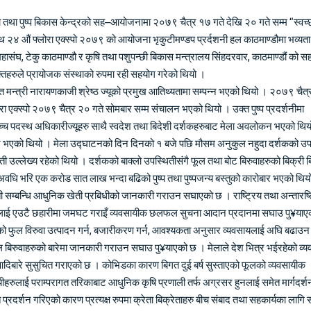
जना तथा पुष्प बिकास केन्द्रको सह–आयोजनामा २०७९ चैत्र १७ गते देखि २० गते सम्म “स्वच्
 साथ २४ औं फ्लोरा एक्स्पो २०७९ को आयोजना भृकुटीमण्डप प्रर्दशनी हल काठमाण्डौमा भव्यता
ासंघ, टेकु काठमाण्डौ र कृषि तथा पशुपन्छी बिकास मन्त्रालय सिंहदरवार, काठमाण्डौं को स
क्तिहरुले प्रायोजक संस्थाको रुपमा रही सहयोग गरेको थियो ।
 मन्त्री नारायणकाजी श्रेष्ठ ज्यूको प्रमुख आतिथ्यतामा सम्पन्न भएको थियो । २०७९ चैत
 एक्स्पो २०७९ चैत्र २० गते सोमबार सम्म संचालन भएको थियो । उक्त पुष्प प्रदर्शनीमा
च पदस्थ अधिकारीज्यूहरु साथै स्वदेश तथा बिदेशी दर्शकहरुबाट मेला अवलोकन भएको थिय
भएको थियो । मेला उद्घाटनको दिन दिनको १ बजे पछि मौसम अनुकुल नहुदा दर्शकको उप
ी उल्लेख्य रहेको थियो । दर्शकको बाक्लो उपस्थितीसंगै फूल तथा बोट बिरुवाहरुको बिक्री 
अवधि भरि एक करोड सात लाख भन्दा बढिको पुष्प तथा पुष्पजन्य बस्तुको कारोबार भएको थिय
प खेती सम्बन्धि आधुनिक खेती प्रबिधीको जानकारी गराउन सघाएको छ । राष्ट्रिय तथा अन्तारष्ट
रुलाई एउटै छहारीमा जमघट गराइँ व्यवसायीक छलफल सुचना आदान प्रदानमा सघाउ पु¥या
ारको फुल विरुवा उत्पादन गर्न, बजारीकरण गर्न, आवश्यकता अनुसार व्यवसायलाई अघि बढाउ
फूल बिरुवाहरुको बारेमा जानकारी गराउन सघाउ पु¥याएको छ । मेलाले देश भित्र भईरहेको व्
 आदिबारे सुसुचित गराएको छ । कोभिडका कारण बिगत दुई बर्ष सुस्ताएको फूलको व्यवसायीक
यीहरुलाई पराम्परागत तरिकाबाट आधुनिक कृषि प्रणाली तर्फ अग्रसर हुनलाई समेत मार्गदर्श
्रदर्शन गरिएको कारण प्रत्यक्ष रुपमा क्रेता बिक्रेताहरु बीच संबाद तथा सहकार्यका लागि 