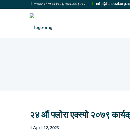
+९७७-०१-५२६९०८९, ९७६८७७३८०२
info@fanepal.org.n
२४ औं फ्लोरा एक्स्पो २०७९ कार्यक
April 12, 2023