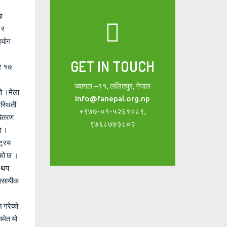
छ
 र
हयोग
GET IN TOUCH
्र १७
ज्वागल –११, ललितपुर, नेपाल
ो ।मेला
info@fanepal.org.np
स्थिती
+९७७-०१-५२६९०८९,
बितरण
९७६८७७३८०२
ो ।
्रिय
एको छ ।
न थप
यवसायीक
न गरेको
समेत यो