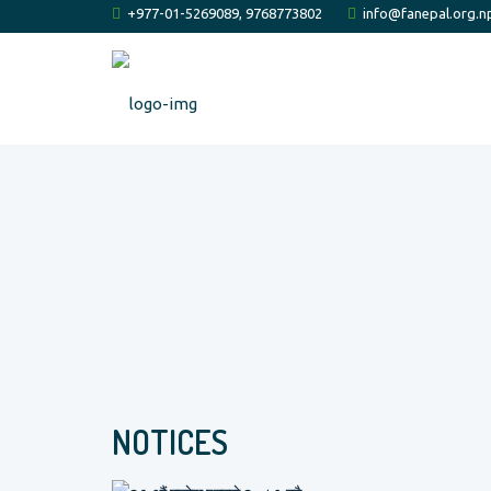
+977-01-5269089, 9768773802
info@fanepal.org.n
NOTICES