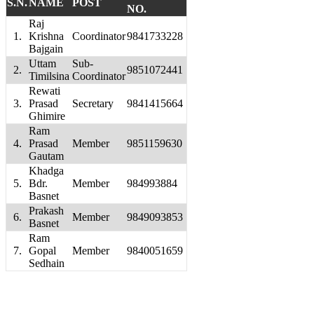
S.N.
NAME
POST
NO.
Raj
1.
Krishna
Coordinator
9841733228
Bajgain
Uttam
Sub-
2.
9851072441
Timilsina
Coordinator
Rewati
3.
Prasad
Secretary
9841415664
Ghimire
Ram
4.
Prasad
Member
9851159630
Gautam
Khadga
5.
Bdr.
Member
984993884
Basnet
Prakash
6.
Member
9849093853
Basnet
Ram
7.
Gopal
Member
9840051659
Sedhain