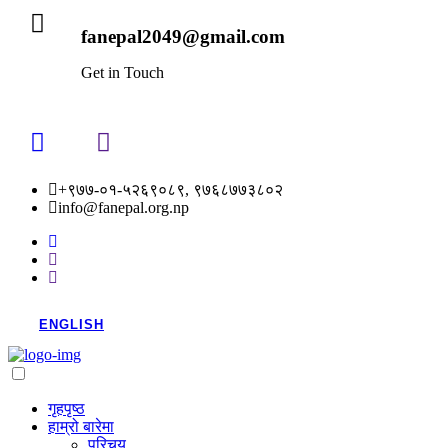
fanepal2049@gmail.com
Get in Touch
+९७७-०१-५२६९०८९, ९७६८७७३८०२
info@fanepal.org.np
ENGLISH
गृहपृष्ठ
हाम्रो बारेमा
परिचय